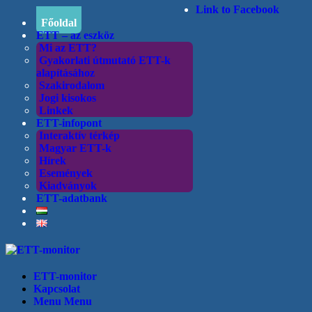
Link to Facebook
Főoldal
ETT – az eszköz
Mi az ETT?
Gyakorlati útmutató ETT-k
alapításához
Szakirodalom
Jogi kisokos
Linkek
ETT-infopont
Interaktív térkép
Magyar ETT-k
Hírek
Események
Kiadványok
ETT-adatbank
ETT-monitor
Kapcsolat
Menu
Menu