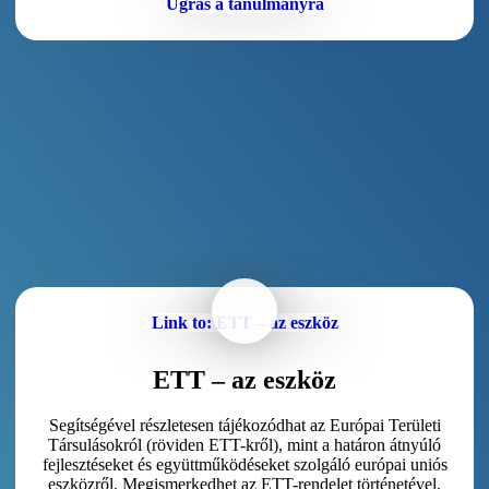
Ugrás a tanulmányra
Link to: ETT – az eszköz
ETT – az eszköz
Segítségével részletesen tájékozódhat az Európai Területi
Társulásokról (röviden ETT-kről), mint a határon átnyúló
fejlesztéseket és együttműködéseket szolgáló európai uniós
eszközről. Megismerkedhet az ETT-rendelet történetével,