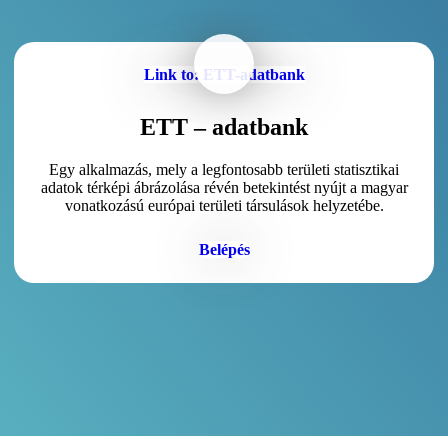
Link to: ETT-adatbank
ETT – adatbank
Egy alkalmazás, mely a legfontosabb területi statisztikai
adatok térképi ábrázolása révén betekintést nyújt a magyar
vonatkozású európai területi társulások helyzetébe.
Belépés