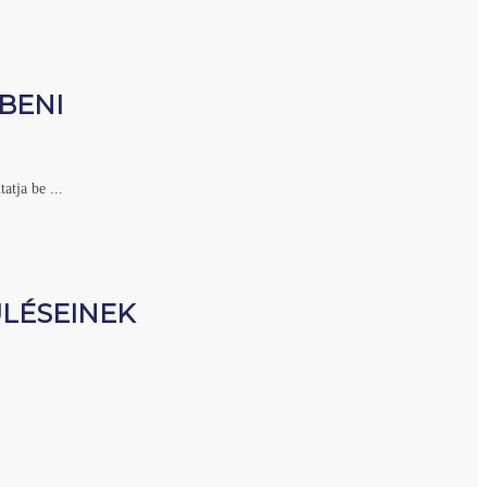
ŐBENI
atja be ...
ÜLÉSEINEK