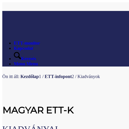
ETT-monitor
Kapcsolat
Keresés
Menu
Menu
Ön itt áll:
Kezdőlap
1
/
ETT-infopont
2
/
Kiadványok
MAGYAR ETT-K