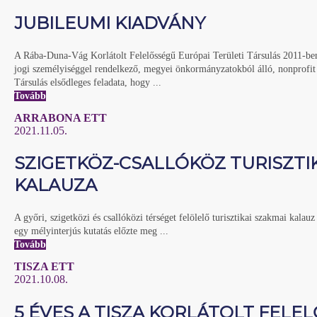
JUBILEUMI KIADVÁNY
A Rába-Duna-Vág Korlátolt Felelősségű Európai Területi Társulás 2011-ben
jogi személyiséggel rendelkező, megyei önkormányzatokból álló, nonprofit
Társulás elsődleges feladata, hogy ...
Tovább
ARRABONA ETT
2021.11.05.
SZIGETKÖZ-CSALLÓKÖZ TURISZTI
KALAUZA
A győri, szigetközi és csallóközi térséget felölelő turisztikai szakmai kalauz
egy mélyinterjús kutatás előzte meg ...
Tovább
TISZA ETT
2021.10.08.
5 ÉVES A TISZA KORLÁTOLT FELE