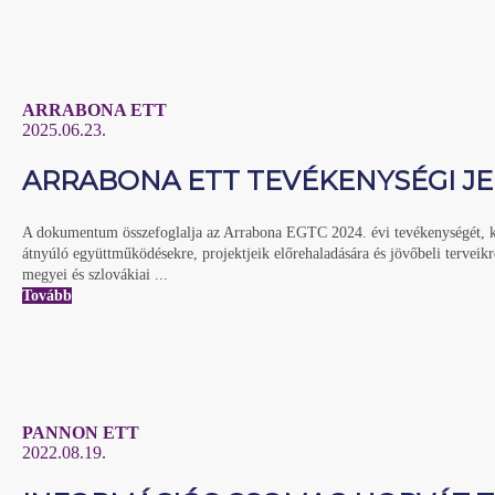
ARRABONA ETT
2025.06.23.
ARRABONA ETT TEVÉKENYSÉGI J
A dokumentum összefoglalja az Arrabona EGTC 2024. évi tevékenységét, kü
átnyúló együttműködésekre, projektjeik előrehaladására és jövőbeli terve
megyei és szlovákiai ...
Tovább
PANNON ETT
2022.08.19.