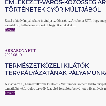
EMLÉKEZET-VÁROS-KÖZÖSSÉG AR
TÖRTÉNETEK GYŐR MÚLTJÁBÓL
Ezzel a kiadvánnyal sétára invitálja az Olvasót az Arrabona ETT, hogy me
városlakóit, felfedezze az örökül hagyott értékeket ...
Tovább
ARRABONA ETT
2022.08.19.
TERMÉSZETKÖZELI KILÁTÓK
TERVPÁLYÁZATÁNAK PÁLYAMUNK
A kiadvány a „Természetközeli kilátók” - Vízitúrához köthető kilátó tervpály
tematikájú kétfordulós tervpályázat első fordulóra benyújtott pályaműveit mu
Tovább