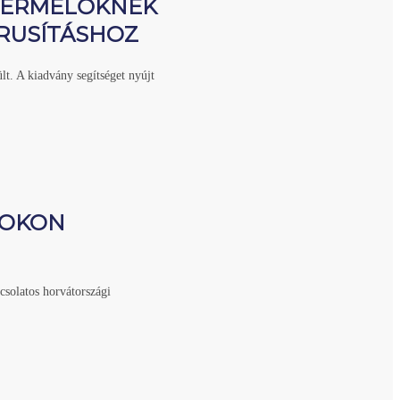
TERMELŐKNEK
RUSÍTÁSHOZ
t. A kiadvány segítséget nyújt
COKON
csolatos horvátországi