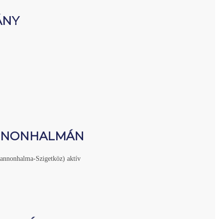
ÁNY
ANNONHALMÁN
-Pannonhalma-Szigetköz) aktív