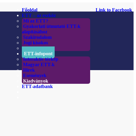
Főoldal
Link to Facebook
ETT – az eszköz
Mi az ETT?
Gyakorlati útmutató ETT-k
alapításához
Szakirodalom
Jogi kisokos
Linkek
ETT-infopont
Interaktív térkép
Magyar ETT-k
Hírek
Események
Kiadványok
ETT-adatbank