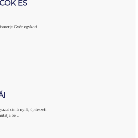
COK ÉS
gismerje Győr egykori
ÁI
ázat című nyílt, építészeti
tatja be ...