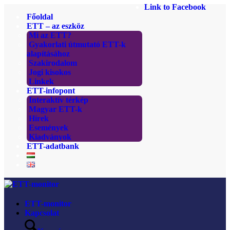
Link to Facebook
Főoldal
ETT – az eszköz
Mi az ETT?
Gyakorlati útmutató ETT-k
alapításához
Szakirodalom
Jogi kisokos
Linkek
ETT-infopont
Interaktív térkép
Magyar ETT-k
Hírek
Események
Kiadványok
ETT-adatbank
ETT-monitor
Kapcsolat