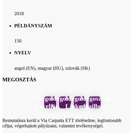
2018
PÉLDÁNYSZÁM
150
NYELV
angol (EN), magyar (HU), szlovák (SK)
MEGOSZTÁS
Megosztás
Megosztás
Megosztás
Megosztás
Facebook
X
LinkedIn
emailben
Bemutatásra kerül a Via Carpatia ETT történelme, legfontosabb
céljai, végrehajtott pályázatai, valamint tevékenységei.