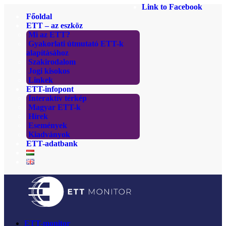
Link to Facebook
Főoldal
ETT – az eszköz
Mi az ETT?
Gyakorlati útmutató ETT-k
alapításához
Szakirodalom
Jogi kisokos
Linkek
ETT-infopont
Interaktív térkép
Magyar ETT-k
Hírek
Események
Kiadványok
ETT-adatbank
ETT-monitor