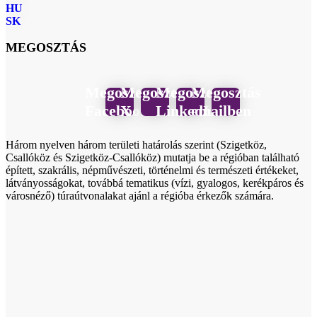
HU
SK
MEGOSZTÁS
Megosztás
Megosztás
Megosztás
Megosztás
Facebook
X
LinkedIn
emailben
Három nyelven három területi határolás szerint (Szigetköz,
Csallóköz és Szigetköz-Csallóköz) mutatja be a régióban található
épített, szakrális, népművészeti, történelmi és természeti értékeket,
látványosságokat, továbbá tematikus (vízi, gyalogos, kerékpáros és
városnéző) túraútvonalakat ajánl a régióba érkezők számára.