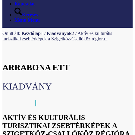
Kapcsolat
Keresés
Menu
Menu
Ön itt áll:
Kezdőlap
1
/
Kiadványok
2
/
Aktív és kulturális
turisztikai zsebtérképek a Szigetköz-Csallóköz régióra...
ARRABONA ETT
KIADVÁNY
AKTÍV ÉS KULTURÁLIS
TURISZTIKAI ZSEBTÉRKÉPEK A
SZIGETKÖZ-CSALLÓKÖZ RÉGIÓRA