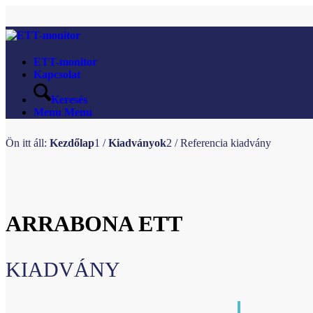
ETT-monitor
Kapcsolat
Keresés
Menu
Menu
Ön itt áll:
Kezdőlap
1
/
Kiadványok
2
/
Referencia kiadvány
ARRABONA ETT
KIADVÁNY