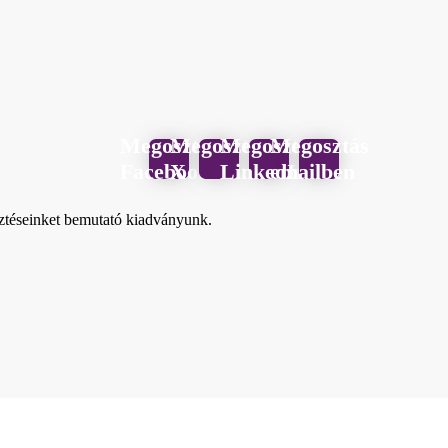
Megosztás
Megosztás
Megosztás
Megosztás
Facebook
X
LinkedIn
emailben
sztéseinket bemutató kiadványunk.