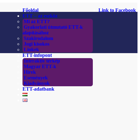
Főoldal
Link to Facebook
ETT – az eszköz
Mi az ETT?
Gyakorlati útmutató ETT-k
alapításához
Szakirodalom
Jogi kisokos
Linkek
ETT-infopont
Interaktív térkép
Magyar ETT-k
Hírek
Események
Kiadványok
ETT-adatbank