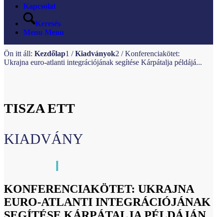
Kapcsolat
Keresés
Menu
Menu
Ön itt áll:
Kezdőlap
1
/
Kiadványok
2
/
Konferenciakötet:
Ukrajna euro-atlanti integrációjának segítése Kárpátalja példájá...
TISZA ETT
KIADVÁNY
KONFERENCIAKÖTET: UKRAJNA
EURO-ATLANTI INTEGRÁCIÓJÁNAK
SEGÍTÉSE KÁRPÁTALJA PÉLDÁJÁN