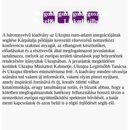
Megosztás
Megosztás
Megosztás
Megosztás
Facebook
X
LinkedIn
emailben
A háromnyelvű kiadvány az Ukrajna euro-atlanti integrációjának
segítése Kárpátalja példáján keresztül elnevezésű nemzetközi
konferencia szakmai anyagát, az elhangzott köszöntőket,
előadásokat és a résztvevők által megfogalmazott javaslatokat
tartalmazza, melyek az európai területi társulások jogi helyzetének
rendezésére irányultak Ukrajnában. A javaslatok megküldésre
kerültek Ukrajna Miniszteri Kabinetje, Ukrajna Legfelsőbb Tanácsa
és Ukrajna illetékes minisztériuma felé. A kiadvány minden olvasója
számára tud valami új információt, valami olyan pluszt nyújtani,
amely inspiráció forrásává és új, kreatív ötletté válhat
kutatómunkája, avagy tanulmányai során, és bízunk abban, hogy a
kötetben megfogalmazottak hatékony felhasználása hosszú távon a
nemzetközi európai együttműködési spektrum bővítését, a határ
menti kapcsolatok és azon belül is a régió fejlődését segíti elő.