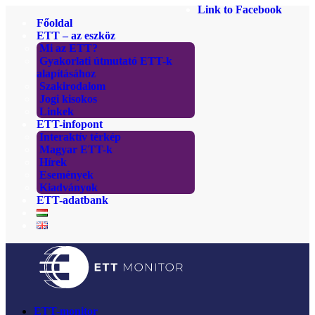
Link to Facebook
Főoldal
ETT – az eszköz
Mi az ETT?
Gyakorlati útmutató ETT-k
alapításához
Szakirodalom
Jogi kisokos
Linkek
ETT-infopont
Interaktív térkép
Magyar ETT-k
Hírek
Események
Kiadványok
ETT-adatbank
ETT-monitor