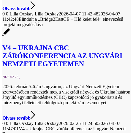
Olvass tovább
0
0
Lilla Ocskay
Lilla Ocskay
2026-04-07 11:42:48
2026-04-07
11:42:48
Elindult a „Bridge2EastCE – Híd kelet felé” elnevezésű
projekt megvalósítása
V4 – UKRAJNA CBC
ZÁRÓKONFERENCIA AZ UNGVÁRI
NEMZETI EGYETEMEN
2026.02.25.
2026. február 5-6-án Ungváron, az Ungvári Nemzeti Egyetem
szervezésében rendezték meg a visegrádi négyek és Ukrajna határon
átnyúló együttműködéshez (CBC) kapcsolódó jó gyakorlatait és
intézményi feltételeit feldolgozó projekt záró eseményét
Olvass tovább
0
0
Lilla Ocskay
Lilla Ocskay
2026-02-25 11:24:50
2026-04-07
11:47:01
V4 – Ukrajna CBC zárókonferencia az Ungvári Nemzeti