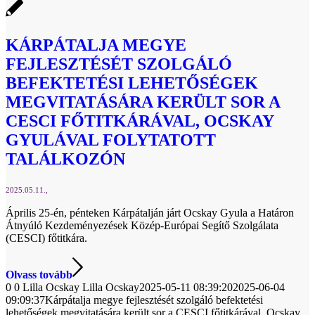
KÁRPÁTALJA MEGYE
FEJLESZTÉSÉT SZOLGÁLÓ
BEFEKTETÉSI LEHETŐSÉGEK
MEGVITATÁSÁRA KERÜLT SOR A
CESCI FŐTITKÁRÁVAL, OCSKAY
GYULÁVAL FOLYTATOTT
TALÁLKOZÓN
2025.05.11.
Április 25-én, pénteken Kárpátalján járt Ocskay Gyula a Határon
Átnyúló Kezdeményezések Közép-Európai Segítő Szolgálata
(CESCI) főtitkára.
Olvass tovább
0
0
Lilla Ocskay
Lilla Ocskay
2025-05-11 08:39:20
2025-06-04
09:09:37
Kárpátalja megye fejlesztését szolgáló befektetési
lehetőségek megvitatására került sor a CESCI főtitkárával, Ocskay