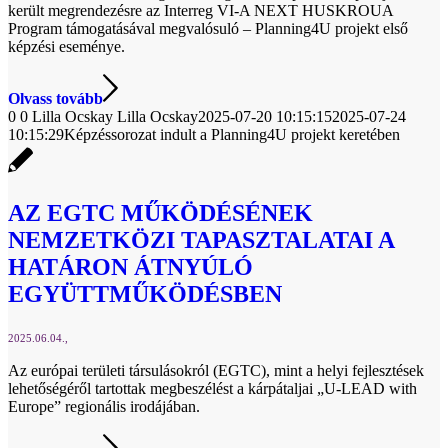
került megrendezésre az Interreg VI-A NEXT HUSKROUA
Program támogatásával megvalósuló – Planning4U projekt első
képzési eseménye.
Olvass tovább
0
0
Lilla Ocskay
Lilla Ocskay
2025-07-20 10:15:15
2025-07-24
10:15:29
Képzéssorozat indult a Planning4U projekt keretében
AZ EGTC MŰKÖDÉSÉNEK
NEMZETKÖZI TAPASZTALATAI A
HATÁRON ÁTNYÚLÓ
EGYÜTTMŰKÖDÉSBEN
2025.06.04.
Az európai területi társulásokról (EGTC), mint a helyi fejlesztések
lehetőségéről tartottak megbeszélést a kárpátaljai „U-LEAD with
Europe” regionális irodájában.