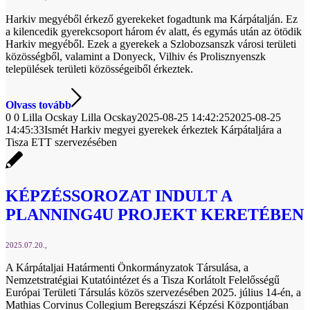
Harkiv megyéből érkező gyerekeket fogadtunk ma Kárpátalján. Ez
a kilencedik gyerekcsoport három év alatt, és egymás után az ötödik
Harkiv megyéből. Ezek a gyerekek a Szlobozsanszk városi területi
közösségből, valamint a Donyeck, Vilhiv és Prolisznyenszk
települések területi közösségeiből érkeztek.
Olvass tovább
0
0
Lilla Ocskay
Lilla Ocskay
2025-08-25 14:42:25
2025-08-25
14:45:33
Ismét Harkiv megyei gyerekek érkeztek Kárpátaljára a
Tisza ETT szervezésében
KÉPZÉSSOROZAT INDULT A
PLANNING4U PROJEKT KERETÉBEN
2025.07.20.
A Kárpátaljai Határmenti Önkormányzatok Társulása, a
Nemzetstratégiai Kutatóintézet és a Tisza Korlátolt Felelősségű
Európai Területi Társulás közös szervezésében 2025. július 14-én, a
Mathias Corvinus Collegium Beregszászi Képzési Központjában