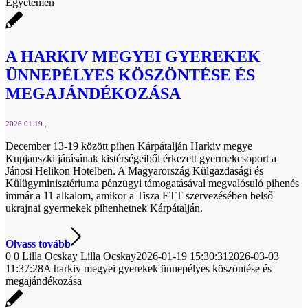
Egyetemen
A HARKIV MEGYEI GYEREKEK
ÜNNEPÉLYES KÖSZÖNTÉSE ÉS
MEGAJÁNDÉKOZÁSA
2026.01.19.
December 13-19 között pihen Kárpátalján Harkiv megye
Kupjanszki járásának kistérségeiből érkezett gyermekcsoport a
Jánosi Helikon Hotelben. A Magyarország Külgazdasági és
Külügyminisztériuma pénzügyi támogatásával megvalósuló pihenés
immár a 11 alkalom, amikor a Tisza ETT szervezésében belső
ukrajnai gyermekek pihenhetnek Kárpátalján.
Olvass tovább
0
0
Lilla Ocskay
Lilla Ocskay
2026-01-19 15:30:31
2026-03-03
11:37:28
A harkiv megyei gyerekek ünnepélyes köszöntése és
megajándékozása