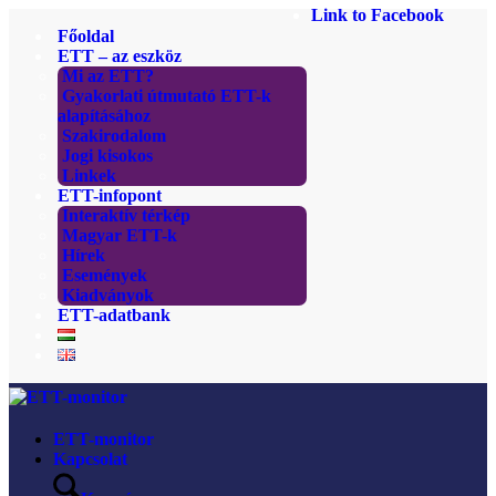
Link to Facebook
Főoldal
ETT – az eszköz
Mi az ETT?
Gyakorlati útmutató ETT-k
alapításához
Szakirodalom
Jogi kisokos
Linkek
ETT-infopont
Interaktív térkép
Magyar ETT-k
Hírek
Események
Kiadványok
ETT-adatbank
ETT-monitor
Kapcsolat