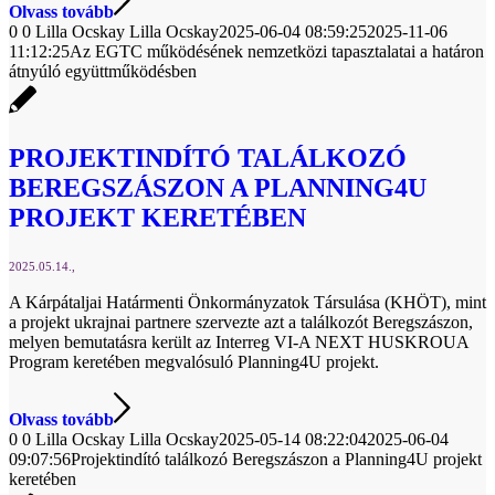
Olvass tovább
0
0
Lilla Ocskay
Lilla Ocskay
2025-06-04 08:59:25
2025-11-06
11:12:25
Az EGTC működésének nemzetközi tapasztalatai a határon
átnyúló együttműködésben
PROJEKTINDÍTÓ TALÁLKOZÓ
BEREGSZÁSZON A PLANNING4U
PROJEKT KERETÉBEN
2025.05.14.
A Kárpátaljai Határmenti Önkormányzatok Társulása (KHÖT), mint
a projekt ukrajnai partnere szervezte azt a találkozót Beregszászon,
melyen bemutatásra került az Interreg VI-A NEXT HUSKROUA
Program keretében megvalósuló Planning4U projekt.
Olvass tovább
0
0
Lilla Ocskay
Lilla Ocskay
2025-05-14 08:22:04
2025-06-04
09:07:56
Projektindító találkozó Beregszászon a Planning4U projekt
keretében