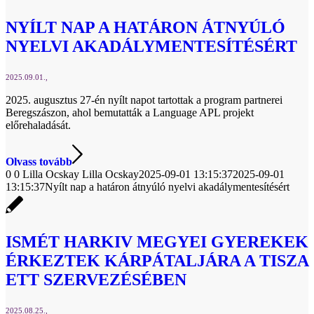
NYÍLT NAP A HATÁRON ÁTNYÚLÓ
NYELVI AKADÁLYMENTESÍTÉSÉRT
2025.09.01.
2025. augusztus 27-én nyílt napot tartottak a program partnerei
Beregszászon, ahol bemutatták a Language APL projekt
előrehaladását.
Olvass tovább
0
0
Lilla Ocskay
Lilla Ocskay
2025-09-01 13:15:37
2025-09-01
13:15:37
Nyílt nap a határon átnyúló nyelvi akadálymentesítésért
ISMÉT HARKIV MEGYEI GYEREKEK
ÉRKEZTEK KÁRPÁTALJÁRA A TISZA
ETT SZERVEZÉSÉBEN
2025.08.25.