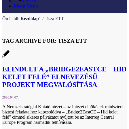
Keresés
Menu
Menu
Ön itt áll:
Kezdőlap
1
/
Tisza ETT
TAG ARCHIVE FOR:
TISZA ETT
ELINDULT A „BRIDGE2EASTCE – HÍD
KELET FELÉ” ELNEVEZÉSŰ
PROJEKT MEGVALÓSÍTÁSA
2026.04.07.
A Nemzetstratégiai Kutatóintézet – az Intézet elnökének miniszteri
biztosi feladataihoz kapcsolódva – „Bridge2EastCE – Híd kelet
felé” címmel sikeres pályázatot nyújtott be az Interreg Central
Europe Program harmadik felhívására.