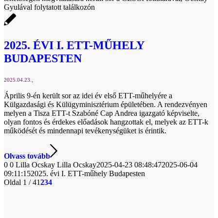
Gyulával folytatott találkozón
2025. ÉVI I. ETT-MŰHELY
BUDAPESTEN
2025.04.23.
Április 9-én került sor az idei év első ETT-műhelyére a
Külgazdasági és Külügyminisztérium épületében. A rendezvényen
melyen a Tisza ETT-t Szabóné Cap Andrea igazgató képviselte,
olyan fontos és érdekes előadások hangzottak el, melyek az ETT-k
működését és mindennapi tevékenységüket is érintik.
Olvass tovább
0
0
Lilla Ocskay
Lilla Ocskay
2025-04-23 08:48:47
2025-06-04
09:11:15
2025. évi I. ETT-műhely Budapesten
Oldal 1 / 4
1
2
3
4