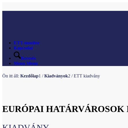
ETT-monitor
Kapcsolat
Keresés
Menu
Menu
Ön itt áll:
Kezdőlap
1
/
Kiadványok
2
/
ETT kiadvány
EURÓPAI HATÁRVÁROSOK 
KIADVÁNY