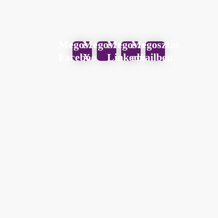
Megosztás
Megosztás
Megosztás
Megosztás
Facebook
X
LinkedIn
emailben