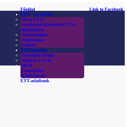
Főoldal
Link to Facebook
ETT – az eszköz
Mi az ETT?
Gyakorlati útmutató ETT-k
alapításához
Szakirodalom
Jogi kisokos
Linkek
ETT-infopont
Interaktív térkép
Magyar ETT-k
Hírek
Események
Kiadványok
ETT-adatbank