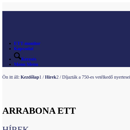
ETT-monitor
Kapcsolat
Keresés
Menu
Menu
Ön itt áll:
Kezdőlap
1
/
Hírek
2
/
Díjazták a 750-es vetélkedő nyertesei
ARRABONA ETT
HÍREK