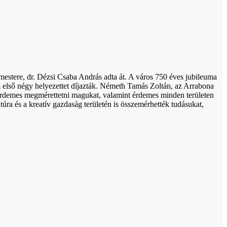
estere, dr. Dézsi Csaba András adta át. A város 750 éves jubileuma
z első négy helyezettet díjazták. Németh Tamás Zoltán, az Arrabona
én érdemes megmérettetni magukat, valamint érdemes minden területen
úra és a kreatív gazdaság területén is összemérhették tudásukat,