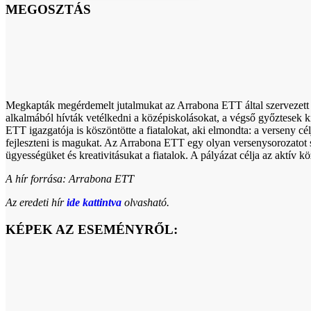
MEGOSZTÁS
Megkapták megérdemelt jutalmukat az Arrabona ETT által szervezett 
alkalmából hívták vetélkedni a középiskolásokat, a végső győztesek k
ETT igazgatója is köszöntötte a fiatalokat, aki elmondta: a verseny c
fejleszteni is magukat. Az Arrabona ETT egy olyan versenysorozatot sz
ügyességüket és kreativitásukat a fiatalok. A pályázat célja az aktív
A hír forrása: Arrabona ETT
Az eredeti hír
ide kattintva
olvasható.
KÉPEK AZ ESEMÉNYRŐL: