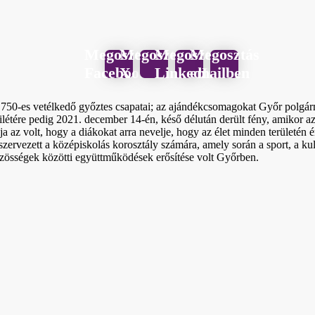
Megosztás
Megosztás
Megosztás
Megosztás
Facebook
X
LinkedIn
emailben
750-es vetélkedő győztes csapatai; az ajándékcsomagokat Győr polgárm
ilétére pedig 2021. december 14-én, késő délután derült fény, amikor a
élja az volt, hogy a diákokat arra nevelje, hogy az élet minden terület
ervezett a középiskolás korosztály számára, amely során a sport, a kult
 közösségek közötti együttműködések erősítése volt Győrben.