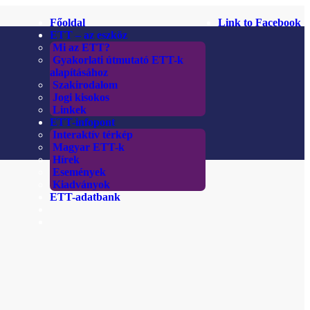
Főoldal
Link to Facebook
ETT – az eszköz
Mi az ETT?
Gyakorlati útmutató ETT-k
alapításához
Szakirodalom
Jogi kisokos
Linkek
ETT-infopont
Interaktív térkép
Magyar ETT-k
Hírek
Események
Kiadványok
ETT-adatbank