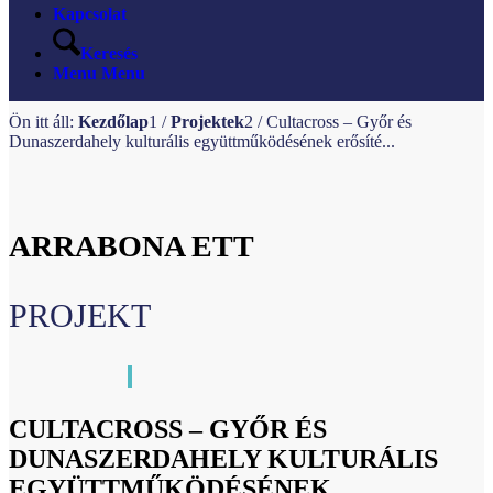
Kapcsolat
Keresés
Menu
Menu
Ön itt áll:
Kezdőlap
1
/
Projektek
2
/
Cultacross – Győr és
Dunaszerdahely kulturális együttműködésének erősíté...
ARRABONA ETT
PROJEKT
CULTACROSS – GYŐR ÉS
DUNASZERDAHELY KULTURÁLIS
EGYÜTTMŰKÖDÉSÉNEK