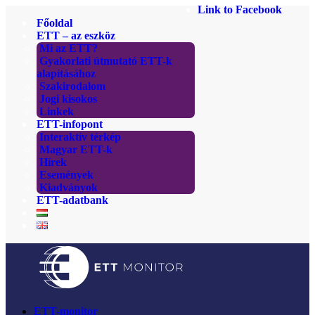
Link to Facebook
Főoldal
ETT – az eszköz
Mi az ETT?
Gyakorlati útmutató ETT-k
alapításához
Szakirodalom
Jogi kisokos
Linkek
ETT-infopont
Interaktív térkép
Magyar ETT-k
Hírek
Események
Kiadványok
ETT-adatbank
ETT-monitor