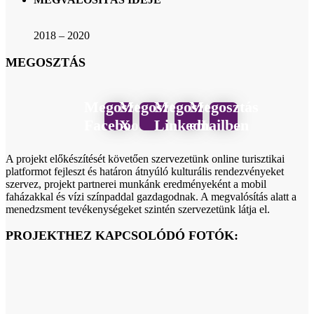
2018 – 2020
MEGOSZTÁS
Megosztás
Megosztás
Megosztás
Megosztás
Facebook
X
LinkedIn
emailben
A projekt előkészítését követően szervezetünk online turisztikai
platformot fejleszt és határon átnyúló kulturális rendezvényeket
szervez, projekt partnerei munkánk eredményeként a mobil
faházakkal és vízi színpaddal gazdagodnak. A megvalósítás alatt a
menedzsment tevékenységeket szintén szervezetünk látja el.
PROJEKTHEZ KAPCSOLÓDÓ FOTÓK: