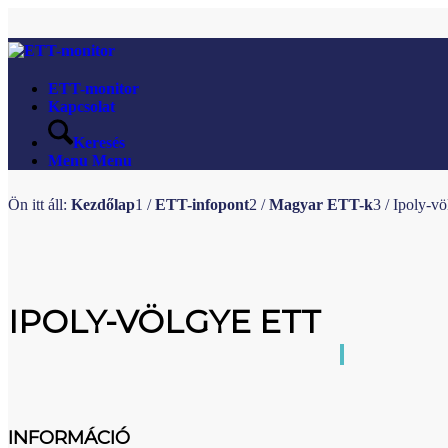
ETT-monitor
Kapcsolat
Keresés
Menu
Menu
Ön itt áll:
Kezdőlap
1
/
ETT-infopont
2
/
Magyar ETT-k
3
/
Ipoly-v
IPOLY-VÖLGYE ETT
INFORMÁCIÓ