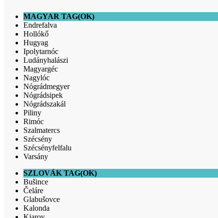
MAGYAR TAG(OK)
Endrefalva
Hollókő
Hugyag
Ipolytarnóc
Ludányhalászi
Magyargéc
Nagylóc
Nógrádmegyer
Nógrádsipek
Nógrádszakál
Piliny
Rimóc
Szalmatercs
Szécsény
Szécsényfelfalu
Varsány
SZLOVÁK TAG(OK)
Bušince
Čeláre
Glabušovce
Kalonda
Kiarov