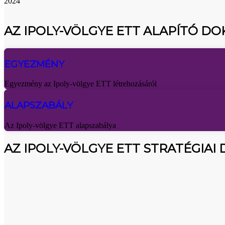
2024
AZ IPOLY-VÖLGYE ETT ALAPÍTÓ 
EGYEZMÉNY
Egyezmény az Ipoly-völgye ETT létrehozásáról
ALAPSZABÁLY
Az Ipoly-völgye ETT alapszabálya
AZ IPOLY-VÖLGYE ETT STRATÉGIA