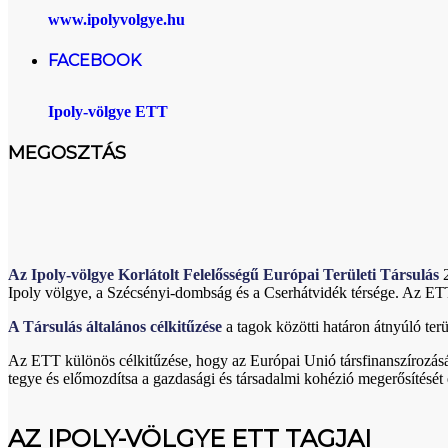
www.ipolyvolgye.hu
FACEBOOK
Ipoly-völgye ETT
MEGOSZTÁS
Az Ipoly-völgye Korlátolt Felelősségű Európai Területi Társulás
2
Ipoly völgye, a Szécsényi-dombság és a Cserhátvidék térsége. Az ET
A Társulás általános célkitűzése
a tagok közötti határon átnyúló terü
Az ETT különös célkitűzése, hogy az Európai Unió társfinanszírozás
tegye és előmozdítsa a gazdasági és társadalmi kohézió megerősítését é
AZ IPOLY-VÖLGYE ETT TAGJAI