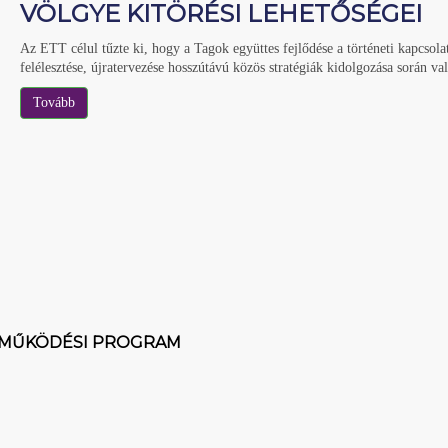
VÖLGYE KITÖRÉSI LEHETŐSÉGEI
Az ETT célul tűzte ki, hogy a Tagok együttes fejlődése a történeti kapcsol
felélesztése, újratervezése hosszútávú közös stratégiák kidolgozása során va
Tovább
TMŰKÖDÉSI PROGRAM