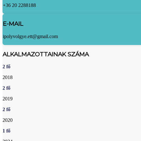
+36 20 2288188
E-MAIL
ipolyvolgye.ett@gmail.com
ALKALMAZOTTAINAK SZÁMA
2
fő
2018
2
fő
2019
2
fő
2020
1
fő