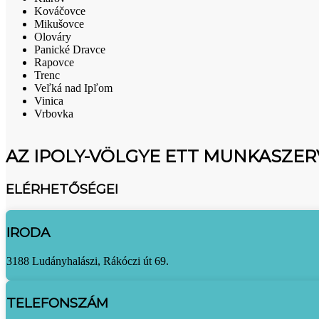
Kováčovce
Mikušovce
Olováry
Panické Dravce
Rapovce
Trenc
Veľká nad Ipľom
Vinica
Vrbovka
AZ IPOLY-VÖLGYE ETT MUNKASZE
ELÉRHETŐSÉGEI
IRODA
3188 Ludányhalászi, Rákóczi út 69.
TELEFONSZÁM