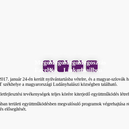
Megosztás
Megosztás
Megosztás
Megosztás
Facebook
X
LinkedIn
emailben
017. január 24-én került nyilvántartásba vételre, és a magyar-szlovák h
T székhelye a magyarországi Ludányhalászi községben található.
letfejlesztési tevékenységek teljes körére kiterjedő együttműködés létre
ában területi együttműködésben megvalósuló programok végrehajtása ré
s elősegítését.