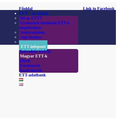
Főoldal
Link to Facebook
ETT – az eszköz
Mi az ETT?
Gyakorlati útmutató ETT-k
alapításához
Szakirodalom
Jogi kisokos
Linkek
ETT-infopont
Interaktív térkép
Magyar ETT-k
Hírek
Események
Kiadványok
ETT-adatbank